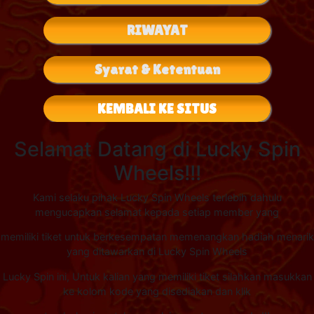
S P I N
Selamat Datang di Lucky Sp
Wheels!!!
Kami selaku pihak Lucky Spin Wheels terlebih dahulu
mengucapkan selamat kepada setiap member yang